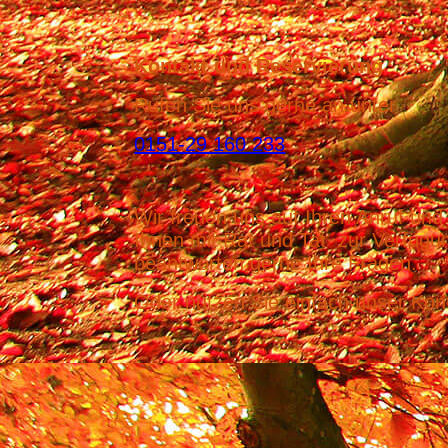
Kontakt und Reservierung
Rufen Sie uns gerne an unter
0151-29 160 233
Wir freuen uns auf Ihren Anruf und
Ihnen mit Rat und Tat zur Verfügu
beantworten gerne Ihre Fragen.
Oder nutzen Sie einfach unser Kont