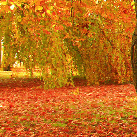
Familie Rehfeldt
Hier finden Sie uns
Ferienhaus Muschelsucher
24351 Damp