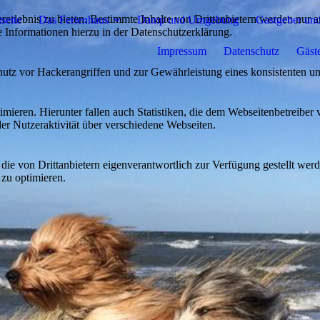
lebnis zu bieten. Bestimmte Inhalte von Drittanbietern werden nur ang
tseite
Das Ferienhaus
Damp und Umgebung
Gastgeber und
e Informationen hierzu in der Datenschutzerklärung.
Impressum
Datenschutz
Gäst
utz vor Hackerangriffen und zur Gewährleistung eines konsistenten un
ieren. Hierunter fallen auch Statistiken, die dem Webseitenbetreiber v
r Nutzeraktivität über verschiedene Webseiten.
 die von Drittanbietern eigenverantwortlich zur Verfügung gestellt wer
 zu optimieren.