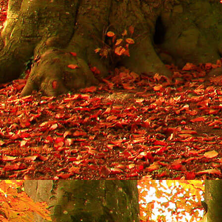
 stehen
ng und
aktformular.